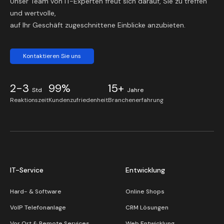
Unser Team von IT-Experten freut sich darauf, Sie zu treffen
und wertvolle,
auf Ihr Geschäft zugeschnittene Einblicke anzubieten.
Kontaktieren Sie uns
2-3
99%
15+
Std
Jahre
Reaktionszeit
Kundenzufriedenheit
Branchenerfahrung
IT-Service
Entwicklung
Hard- & Software
Online Shops
VoIP Telefonanlage
CRM Lösungen
Vor Ort & Remote Services
Web Entwicklung